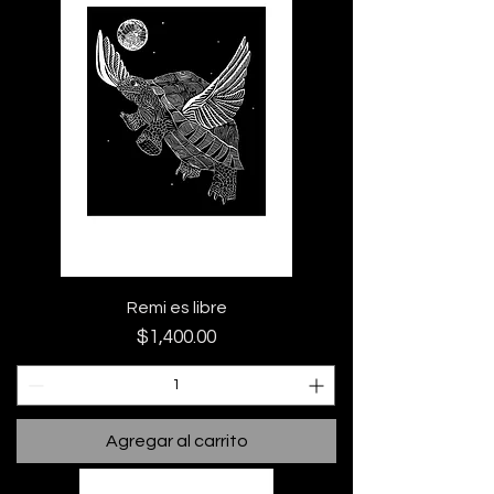
Remi es libre
Precio
$1,400.00
Agregar al carrito