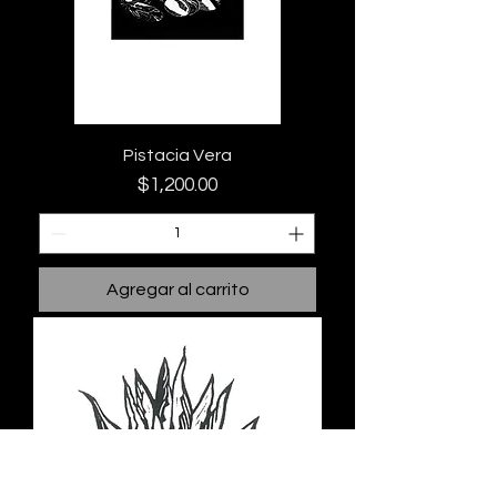
Pistacia Vera
Precio
$1,200.00
Agregar al carrito