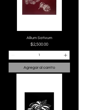
Allium Sativum
Precio
$2,500.00
Agregar al carrito