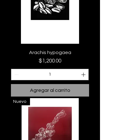
Arachis hypogaea
Precio
$1,200.00
Agregar al carrito
Nuevo