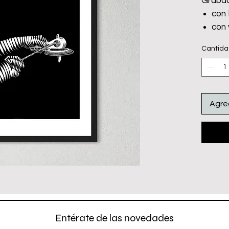
Grabad
con
con 
sólo
Cantid
Agreg
Entérate de las novedades