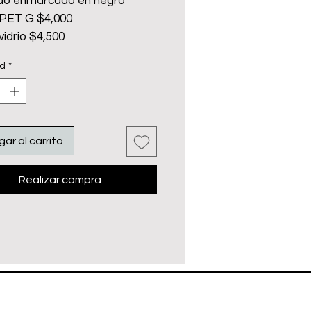
o enmarcado en negro
 PET G $4,000
vidrio $4,500
 grabado (emplayado) 2,500
ad
*
ar al carrito
Realizar compra