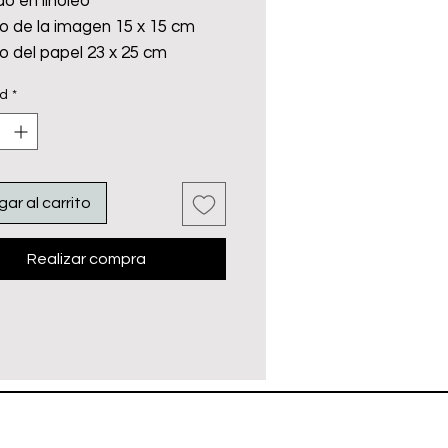
o en linóleo
 de la imagen 15 x 15 cm
 del papel 23 x 25 cm
Fabriano de 300 gr
ad
*
olor naranja
ado.
uye marco, imagen ilustrativa.
ar al carrito
Realizar compra