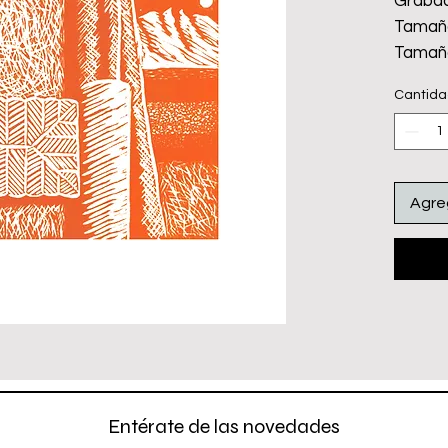
Grabad
Tamaño
Tamaño
Papel 
Cantid
Tinta c
Emplay
No incl
Agreg
Entérate de las novedades