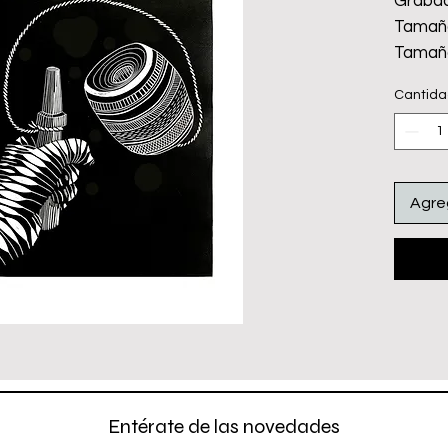
Grabad
Tamaño
Tamaño
Papel 
Cantid
Tinta o
Emplay
Agreg
Entérate de las novedades