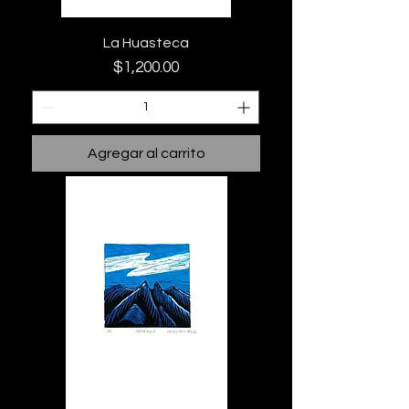
La Huasteca
Precio
$1,200.00
Agregar al carrito