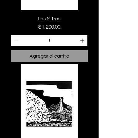
Las Mitras
Precio
$1,200.00
Agregar al carrito